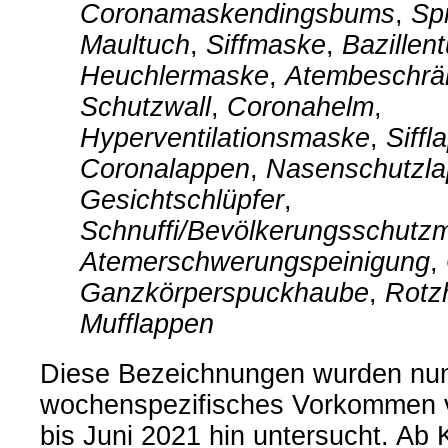
Coronamaskendingsbums
,
Sp
Maultuch
,
Siffmaske
,
Bazillen
Heuchlermaske
,
Atembeschrä
Schutzwall
,
Coronahelm
,
Hyperventilationsmaske
,
Siffl
Coronalappen
,
Nasenschutzl
Gesichtschlüpfer
,
Schnuffi/Bevölkerungsschut
Atemerschwerungspeinigung
,
Ganzkörperspuckhaube
,
Rotz
Mufflappen
Diese Bezeichnungen wurden nun 
wochenspezifisches Vorkommen 
bis Juni 2021 hin untersucht. Ab