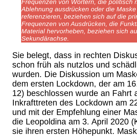
Frequenzen von Wörtern, die politisch m
Ablehnung ausdrücken oder die Maske
referenzieren, beziehen sich auf die pr
Frequenzen von Ausdrücken, die Funkt
Material hervorheben, beziehen sich au
Sekundärachse.
Sie belegt, dass in rechten Disk
schon früh als nutzlos und schädl
wurden. Die Diskussion um Maske
dem ersten Lockdown, der am 16
12) beschlossen wurde an Fahrt 
Inkrafttreten des Lockdown am 2
und mit der Empfehlung einer Mas
die Leopoldina am 3. April 2020 (
sie ihren ersten Höhepunkt. Mask