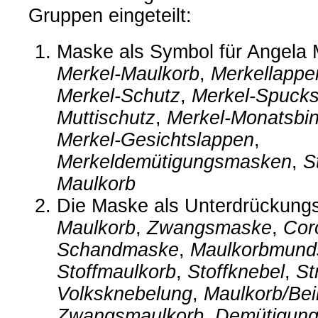
Gruppen eingeteilt:
Maske als Symbol für Angela M
Merkel-Maulkorb
,
Merkellappe
Merkel-Schutz
,
Merkel-Spucks
Muttischutz
,
Merkel-Monatsbi
Merkel-Gesichtslappen
,
Merkeldemütigungsmasken
,
S
Maulkorb
Die Maske als Unterdrückungs
Maulkorb
,
Zwangsmaske
,
Cor
Schandmaske
,
Maulkorbmund
Stoffmaulkorb
,
Stoffknebel
,
St
Volksknebelung
,
Maulkorb/Be
Zwangsmaulkorb
,
Demütigun