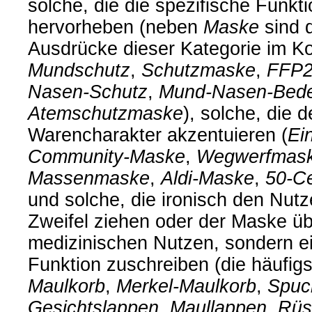
solche, die die spezifische Funk
hervorheben (neben
Maske
sind d
Ausdrücke dieser Kategorie im K
Mundschutz
,
Schutzmaske
,
FFP2
Nasen-Schutz
,
Mund-Nasen-Bed
Atemschutzmaske
), solche, die 
Warencharakter akzentuieren (
Ei
Community-Maske
,
Wegwerfmas
Massenmaske
,
Aldi-Maske
,
50-C
und solche, die ironisch den Nut
Zweifel ziehen oder der Maske ü
medizinischen Nutzen, sondern ei
Funktion zuschreiben (die häufigs
Maulkorb
,
Merkel-Maulkorb
,
Spuc
Gesichtslappen
,
Maullappen
,
Rüs