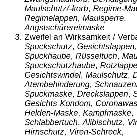
Maulschutz/-korb
,
Regime-Mau
Regimelappen
,
Maulsperre
,
Angstschürereimaske
Zweifel an Wirksamkeit / Verb
Spuckschutz
,
Gesichtslappen
Spuckhaube
,
Rüsseltuch
,
Mau
Spuckschutzhaube
,
Rotzlapp
Gesichtswindel
,
Maulschutz
,
Atembehinderung
,
Schnauzen
Spuckmaske
,
Dreckslappen
,
Gesichts-Kondom
,
Coronawas
Helden-Maske
,
Kampfmaske
,
Schlabbertuch
,
Alibischutz
,
Vi
Hirnschutz
,
Viren-Schreck
,