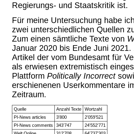
Regierungs- und Staatskritik ist.
Für meine Untersuchung habe ich
zwei unterschiedlichen Quellen z
Zum einen sämtliche Texte von
W
Januar 2020 bis Ende Juni 2021.
Artikel der vom Bundesamt für V
als erwiesen extremistisch einge
Plattform
Politically Incorrect
sowie
erschienenen Userkommentare im
Zeitraum.
Quelle
Anzahl Texte
Wortzahl
PI-News articles
3'800
2'059'521
PI-News comments
343'747
24'552'771
Welt Online
312'708
64'737'303